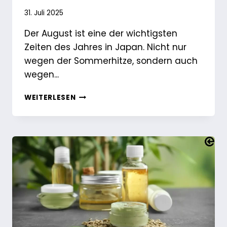
31. Juli 2025
Der August ist eine der wichtigsten
Zeiten des Jahres in Japan. Nicht nur
wegen der Sommerhitze, sondern auch
wegen...
OBON
WEITERLESEN
IN
JAPAN:
WIE
SICH
DIESER
NATIONALE
FEIERTAG
AUF
IHR
UNTERNEHMEN
AUSWIRKT