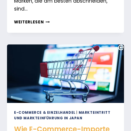
Marken, die am besten abschneiden,
sind…
JAPAN-
WEITERLESEN
MARKTPLANUNGSLEITFADEN
2026:
WESENTLICHE
B2B-
UND
B2C-
STRATEGIEN
FÜR
WACHSTUM
E-COMMERCE & EINZELHANDEL
|
MARKTEINTRITT
UND MARKTEINFÜHRUNG IN JAPAN
Wie E-Commerce-Importe