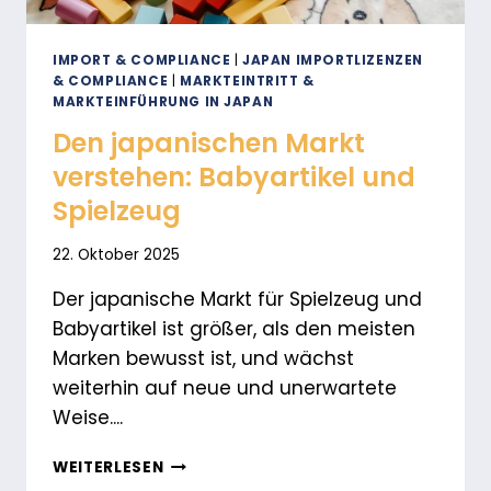
UND
BABYARTIKELMARKEN
IM
IMPORT & COMPLIANCE
|
JAPAN IMPORTLIZENZEN
& COMPLIANCE
|
MARKTEINTRITT &
JAHR
MARKTEINFÜHRUNG IN JAPAN
2025
Den japanischen Markt
verstehen: Babyartikel und
Spielzeug
22. Oktober 2025
Der japanische Markt für Spielzeug und
Babyartikel ist größer, als den meisten
Marken bewusst ist, und wächst
weiterhin auf neue und unerwartete
Weise....
DEN
WEITERLESEN
JAPANISCHEN