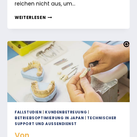
reichen nicht aus, um…
AUFBAU
WEITERLESEN
DES
KUNDENDIENSTES
IN
JAPAN
AUF
DREI
OPERATIVEN
EBENEN
FALLSTUDIEN
|
KUNDENBETREUUNG
|
BETRIEBSOPTIMIERUNG IN JAPAN
|
TECHNISCHER
SUPPORT UND AUSSENDIENST
Von