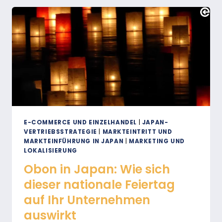
FÜR
DEN
E-
COMMERCE
WICHTIG
SIND
E-COMMERCE UND EINZELHANDEL
|
JAPAN-
VERTRIEBSSTRATEGIE
|
MARKTEINTRITT UND
MARKTEINFÜHRUNG IN JAPAN
|
MARKETING UND
LOKALISIERUNG
Obon in Japan: Wie sich
dieser nationale Feiertag
auf Ihr Unternehmen
auswirkt