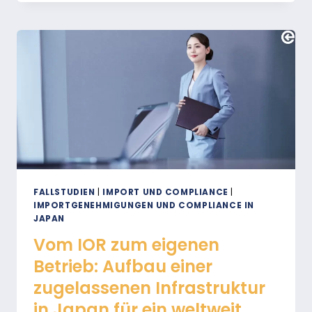
JAPAN
IMPORTIEREN?
HIER
FINDEN
SIE
ALLES,
WAS
SIE
WISSEN
MÜSSEN!
FALLSTUDIEN
|
IMPORT UND COMPLIANCE
|
IMPORTGENEHMIGUNGEN UND COMPLIANCE IN
JAPAN
Vom IOR zum eigenen
Betrieb: Aufbau einer
zugelassenen Infrastruktur
in Japan für ein weltweit