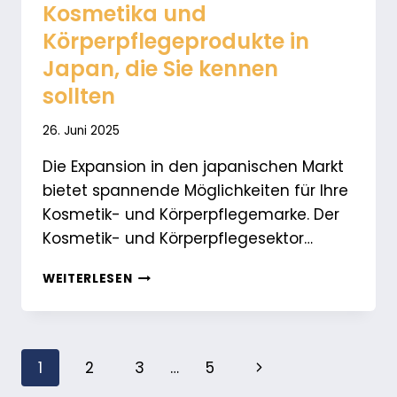
Kosmetika und
Körperpflegeprodukte in
Japan, die Sie kennen
sollten
26. Juni 2025
Die Expansion in den japanischen Markt
bietet spannende Möglichkeiten für Ihre
Kosmetik- und Körperpflegemarke. Der
Kosmetik- und Körperpflegesektor…
WICHTIGE
WEITERLESEN
EINFUHRBESTIMMUNGEN
FÜR
KOSMETIKA
UND
Seiten-
Nächste
1
2
3
…
5
KÖRPERPFLEGEPRODUKTE
IN