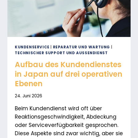
INFRASTRUKTUR
IN
JAPAN
FÜR
EIN
WELTWEIT
TÄTIGES
MEDIZINPRODUKTE-
KUNDENSERVICE
|
REPARATUR UND WARTUNG
|
TECHNISCHER SUPPORT UND AUSSENDIENST
UND
KOSMETIKUNTERNEHMEN
Aufbau des Kundendienstes
in Japan auf drei operativen
Ebenen
24. Juni 2026
Beim Kundendienst wird oft über
Reaktionsgeschwindigkeit, Abdeckung
oder Serviceverfügbarkeit gesprochen.
Diese Aspekte sind zwar wichtig, aber sie