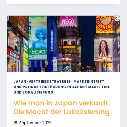
MARKT
VERSTEHEN:
BABYARTIKEL
UND
SPIELZEUG
JAPAN-VERTRIEBSSTRATEGIE
|
MARKTEINTRITT
UND PRODUKTEINFÜHRUNG IN JAPAN
|
MARKETING
UND LOKALISIERUNG
Wie man in Japan verkauft:
Die Macht der Lokalisierung
16. September 2025