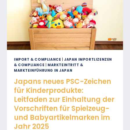
IN
JAPAN
VERÄNDERN
IMPORT & COMPLIANCE
|
JAPAN IMPORTLIZENZEN
& COMPLIANCE
|
MARKTEINTRITT &
MARKTEINFÜHRUNG IN JAPAN
Japans neues PSC-Zeichen
für Kinderprodukte:
Leitfaden zur Einhaltung der
Vorschriften für Spielzeug-
und Babyartikelmarken im
Jahr 2025