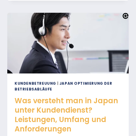
ZUM
GLOBALEN
MASSSTAB: A
UFBAU E
INES A
UF D
EN J
APANISCHEN M
ARKT Z
UGESCHNITTENEN K
UNDENDIENSTES
KUNDENBETREUUNG
|
JAPAN OPTIMIERUNG DER
BETRIEBSABLÄUFE
Was versteht man in Japan
unter Kundendienst?
Leistungen, Umfang und
Anforderungen