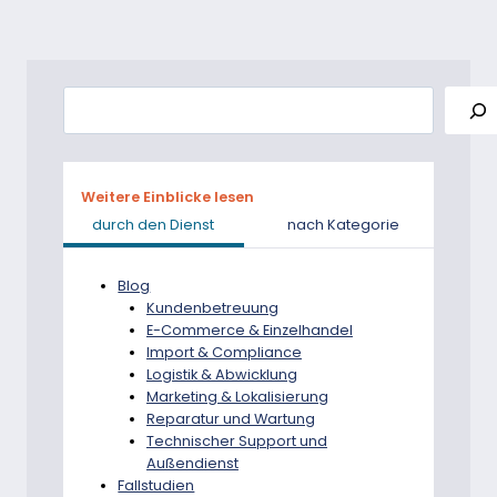
Navigation
Seite
JAPAN,
DIE
SIE
KENNEN
Suche
SOLLTEN
Weitere Einblicke lesen
durch den Dienst
nach Kategorie
Blog
Kundenbetreuung
E-Commerce & Einzelhandel
Import & Compliance
Logistik & Abwicklung
Marketing & Lokalisierung
Reparatur und Wartung
Technischer Support und
Außendienst
Fallstudien