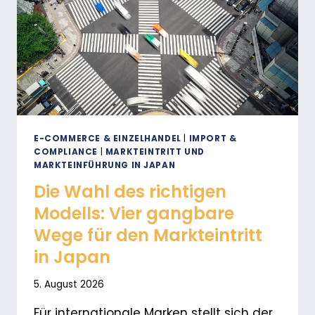
E-COMMERCE & EINZELHANDEL
|
IMPORT &
COMPLIANCE
|
MARKTEINTRITT UND
MARKTEINFÜHRUNG IN JAPAN
Die Wahl des richtigen
Modells: Vier gangbare
Wege für den Markteintritt
in Japan
5. August 2026
Für internationale Marken stellt sich der