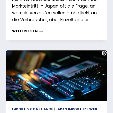
Markteintritt in Japan oft die Frage, an
wen sie verkaufen sollen – ob direkt an
die Verbraucher, über Einzelhändler, …
DIE
WEITERLESEN
WAHL
DES
RICHTIGEN
MODELLS:
VIER
GANGBARE
WEGE
FÜR
DEN
MARKTEINTRITT
IN
JAPAN
IMPORT & COMPLIANCE
|
JAPAN IMPORTLIZENZEN