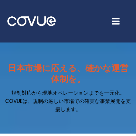
コ
ン
テ
ン
ツ
へ
ス
キ
日本市場に応える、確かな運営
ッ
体制を。
プ
規制対応から現地オペレーションまでを一元化。
COVUEは、規制の厳しい市場での確実な事業展開を支
援します。