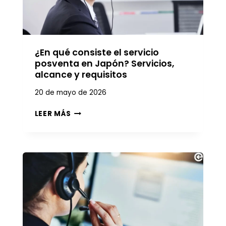
S
O
S
E
¿En qué consiste el servicio
N
L
posventa en Japón? Servicios,
A
alcance y requisitos
S
20 de mayo de 2026
R
E
¿
LEER MÁS
P
E
A
N
R
Q
A
U
C
É
I
C
O
O
N
N
E
S
S
I
A