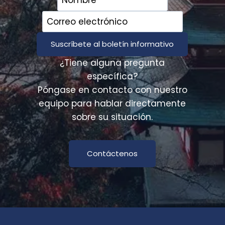
N
O
J
J
A
A
P
P
Ó
O
N
N
¿Tiene alguna pregunta
É
específica?
S
Póngase en contacto con nuestro
equipo para hablar directamente
sobre su situación.
Contáctenos