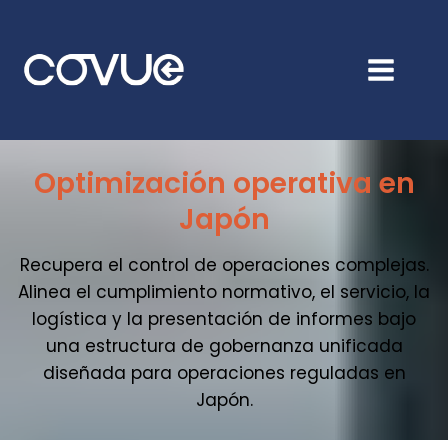
Ir
al
contenido
Optimización operativa en
Japón
Recupera el control de operaciones complejas.
Alinea el cumplimiento normativo, el servicio, la
logística y la presentación de informes bajo
una estructura de gobernanza unificada
diseñada para operaciones reguladas en
Japón.