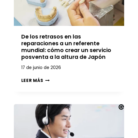
De los retrasos en las
reparaciones a un referente
mundial: cómo crear un servicio
posventa a la altura de Japón
17 de junio de 2026
D
LEER MÁS
E
L
O
S
R
E
T
R
A