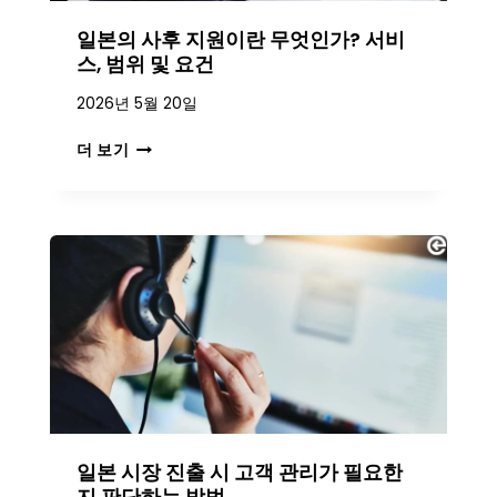
로
일본의 사후 지원이란 무엇인가? 서비
:
일
스, 범위 및 요건
본
2026년 5월 20일
시
장
일
더 보기
에
본
적
의
합
사
한
후
사
지
후
원
지
이
원
란
체
무
계
엇
구
인
축
가
?
일본 시장 진출 시 고객 관리가 필요한
서
비