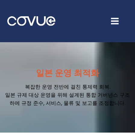
본
문
바
로
가
기
일본 운영 최적화
복잡한 운영 전반에 걸친 통제력 회복.
일본 규제 대상 운영을 위해 설계된 통합 거버넌스 구조
하에 규정 준수, 서비스, 물류 및 보고를 조정합니다.