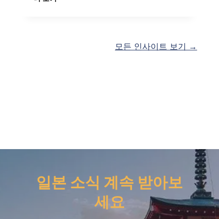
하
본
는
에
방
서
법
강
모든 인사이트 보기 →
력
한
구
매
후
경
험
설
계
하
기
일본 소식 계속 받아보
세요