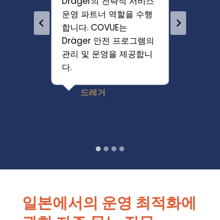
략적 서비스
문과
매우 
할을 수행
부서 운영 기능 전반에 걸
상품의
는
쳐 사설 라벨링 서비스를
장하는
 프로그램의
적극적으로 제공하고 있
며, 
 제공합니
습니다. COVUE가
하기 
와의 협력 관계에 보여준
하여 
헌신과 전문성에 깊이 감
안정적
사드립니다.
수 있
Hologic
일본에서의 운영 최적화에