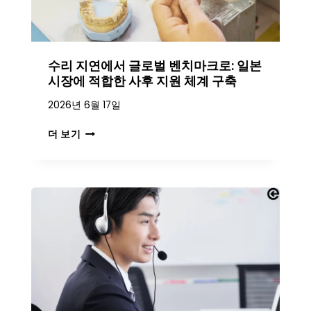
수리 지연에서 글로벌 벤치마크로: 일본
시장에 적합한 사후 지원 체계 구축
2026년 6월 17일
수
더 보기
리
지
연
에
서
글
로
벌
벤
치
마
크