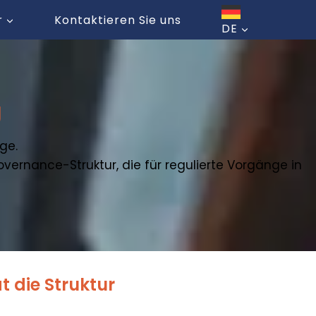
r
Kontaktieren Sie uns
DE
g
ge.
overnance-Struktur, die für regulierte Vorgänge in
 die Struktur