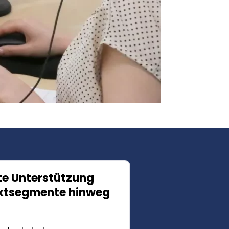
te Unterstützung
Zuverlä
ktsegmente hinweg
Betrieb