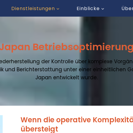
Dienstleistungen
Einblicke
Übe
Japan Betriebsoptimierun
ederherstellung der Kontrolle über komplexe Vorgän
ik und Berichterstattung unter einer einheitlichen G
Japan entwickelt wurde.
Wenn die operative Komplexität
übersteigt