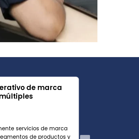
erativo de marca
Infraes
múltiples
naciona
Trabajar con COV
directamente al 
ente servicios de marca
nacional y trabaj
 segmentos de productos y