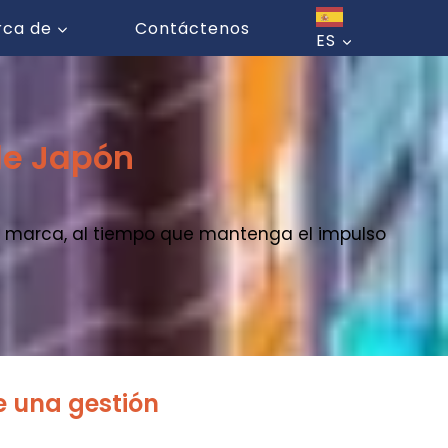
rca de
Contáctenos
ES
 de Japón
 la marca, al tiempo que mantenga el impulso
e una gestión