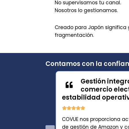
No supervisamos tu canal.
Nosotros lo gestionamos.
Creado para Japón significa 
fragmentación.
Contamos con la confia
tiva
Gestión integ
mercado
comercio elec
estabilidad operati
adera con COVUE
COVUE nos proporciona ac
e considerarse
de gestión de Amazon y co