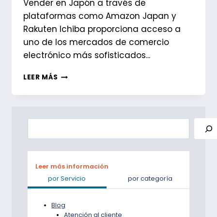
Vender en Japón a través de
plataformas como Amazon Japan y
Rakuten Ichiba proporciona acceso a
uno de los mercados de comercio
electrónico más sofisticados...
TENER
LEER MÁS
UNA
DIRECCIÓN
DE
DEVOLUCIÓN
Buscar
EN
JAPÓN
ES
FUNDAMENTAL
PARA
Leer más información
LOS
por Servicio
por categoría
VENDEDORES
DE
Blog
COMERCIO
Atención al cliente