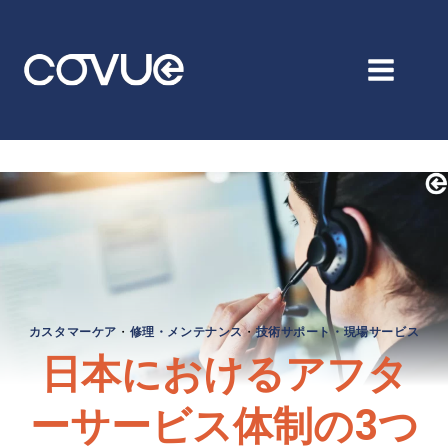
コ
ン
テ
ン
ツ
へ
ス
キ
ッ
プ
カスタマーケア
・
修理・メンテナンス
・
技術サポート・現場サービス
日本におけるアフタ
ーサービス体制の3つ