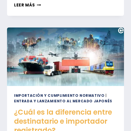
APROVECHAR
LEER MÁS
AL
MÁXIMO
EL
DÍA
DE
SAN
VALENTÍN
Y
EL
DÍA
BLANCO
EN
JAPÓN
IMPORTACIÓN Y CUMPLIMIENTO NORMATIVO
|
ENTRADA Y LANZAMIENTO AL MERCADO JAPONÉS
¿Cuál es la diferencia entre
destinatario e importador
registrado?