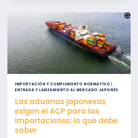
UN
IMPORTADOR
REGISTRADO
FIABLE
EN
JAPÓN?
IMPORTACIÓN Y CUMPLIMIENTO NORMATIVO
|
ENTRADA Y LANZAMIENTO AL MERCADO JAPONÉS
Las aduanas japonesas
exigen el ACP para las
importaciones: lo que debe
saber