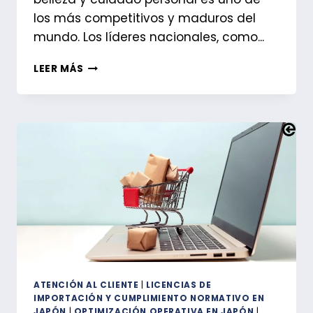
los más competitivos y maduros del
mundo. Los líderes nacionales, como...
MARCAS
LEER MÁS
DE
BELLEZA
EXTRANJERAS
EN
JAPÓN:
LO
QUE
REALMENTE
NOS
ENSEÑA
SU
ÉXITO
ATENCIÓN AL CLIENTE
|
LICENCIAS DE
IMPORTACIÓN Y CUMPLIMIENTO NORMATIVO EN
JAPÓN
|
OPTIMIZACIÓN OPERATIVA EN JAPÓN
|