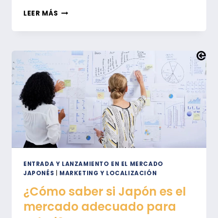
POR
LEER MÁS
QUÉ
NECESITA
UN
ACP
E
IOR,
Y
QUÉ
PUEDEN
HACER
POR
USTED
ENTRADA Y LANZAMIENTO EN EL MERCADO
JAPONÉS
|
MARKETING Y LOCALIZACIÓN
¿Cómo saber si Japón es el
mercado adecuado para