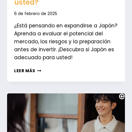
usted?
6 de febrero de 2025
¿Está pensando en expandirse a Japón?
Aprenda a evaluar el potencial del
mercado, los riesgos y la preparación
antes de invertir. ¡Descubra si Japón es
adecuado para usted!
¿CÓMO
LEER MÁS
SABER
SI
JAPÓN
ES
EL
MERCADO
ADECUADO
PARA
USTED?