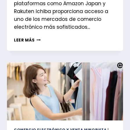
plataformas como Amazon Japan y
Rakuten Ichiba proporciona acceso a
uno de los mercados de comercio
electrónico más sofisticados...
TENER
LEER MÁS
UNA
DIRECCIÓN
DE
DEVOLUCIÓN
EN
JAPÓN
ES
FUNDAMENTAL
PARA
LOS
VENDEDORES
DE
COMERCIO
ELECTRÓNICO.
COMERCIO ELECTRÓNICO Y VENTA MINORISTA
|