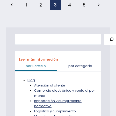
Navegación
Página
Página
1
2
3
4
5
EN
JAPÓN
por
anterior
siguient
la
página
Buscar
Leer más información
por Servicio
por categoría
Blog
Atención al cliente
Comercio electrónico y venta al por
menor
Importación y cumplimiento
normativo
Logística y cumplimiento