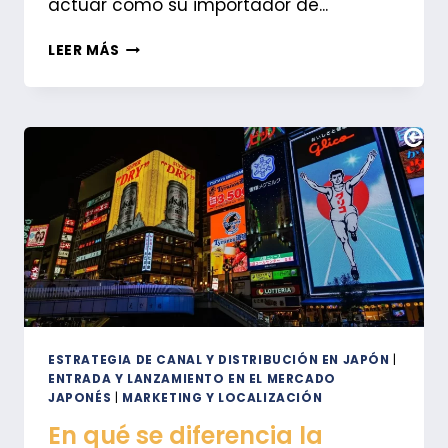
actuar como su importador de...
POR
LEER MÁS
QUÉ
AMAZON
NO
PUEDE
SER
TU
«IMPORTADOR
REGISTRADO»
EN
JAPÓN
ESTRATEGIA DE CANAL Y DISTRIBUCIÓN EN JAPÓN
|
ENTRADA Y LANZAMIENTO EN EL MERCADO
JAPONÉS
|
MARKETING Y LOCALIZACIÓN
En qué se diferencia la