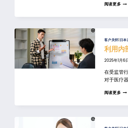
解
阅读更多
读
日
本
食
品
饮
客户关怀
|
日本
料
利用内
市
场
2025年1月6
在受监管
对于医疗器
利
阅读更多
用
内
部
销
售
推