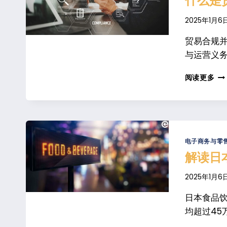
什么是
2025年1月6
贸易合规
与运营义务
什
阅读更多
么
是
贸
易
合
规
电子商务与零
它
解读日
为
何
2025年1月6
如
此
日本食品
重
均超过45
要