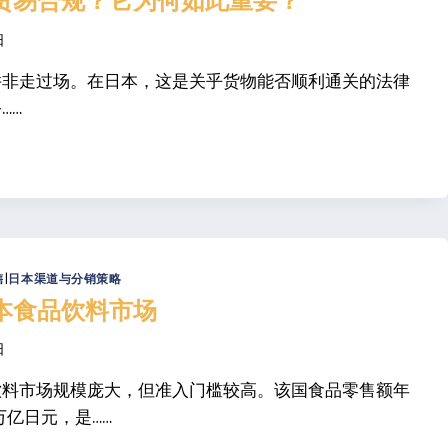
贸易合规？它为何如此重要？
日
并非走过场。在日本，这是关乎货物能否顺利通关的法律
……
？
售
|
日本渠道与分销策略
本食品饮料市场
日
饮料市场规模庞大，但准入门槛较高。该国食品零售额年
万亿日元，是……
？