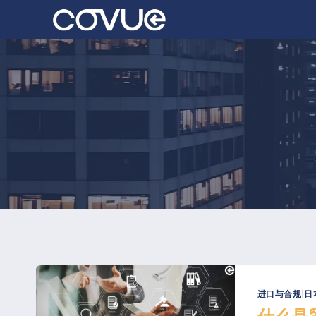
跳
至
内
容
进口与合规
|
日