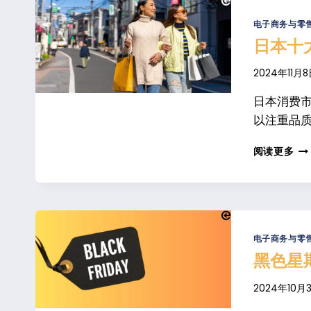
旺
季
电子商务与零
取
日本十
得
成
2024年11月
功
的
日本消费
3
以注重品质、
个
步
日
阅读更多
骤
本
十
大
畅
销
产
电子商务与零
品
黑色星
类
别
2024年10月