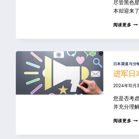
尽管黑色
本却迎来了
黑
阅读更多
色
星
期
五
促
销
日本渠道与分
在
进军日
日
本
2024年10月
是
否
您是否考
成
并充分理解
功
进
阅读更多
军
日
本