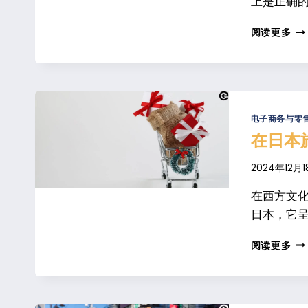
上是正确的
选
项
日
阅读更多
本
消
费
文
化
品
电子商务与零
牌
在日本
进
军
2024年12月1
市
场
在西方文
的
日本，它呈
战
略
在
阅读更多
洞
日
察
本
旅
游