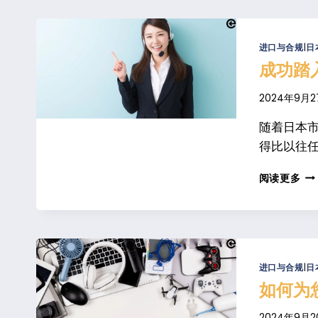
市
场
的
进口与合规
|
日
终
成功踏
极
定
2024年9月2
位
指
随着日本市
南
得比以往
成
阅读更多
功
踏
入
日
本
市
进口与合规
|
日
场
如何为
的
第
2024年9月2