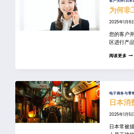
客户关怀
|
日本
动
为何非
服
务
2025年1月6
收
入
您的客户
业
区进行产品
绩
为
阅读更多
何
非
工
作
时
间
电子商务与零
支
日本消
持
不
2025年1月5
再
是
日本常被
可