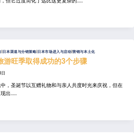
，但它过度简化了远比这更复杂的……
：
售
|
日本渠道与分销策略
|
日本市场进入与启动
|
营销与本土化
旅游旺季取得成功的3个步骤
8日
化中，圣诞节以互赠礼物和与亲人共度时光来庆祝，但在
现出……